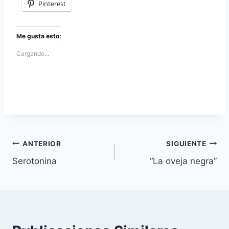
Pinterest
Me gusta esto:
Cargando...
Navegación
ANTERIOR
SIGUIENTE
Serotonina
“La oveja negra”
de
entradas