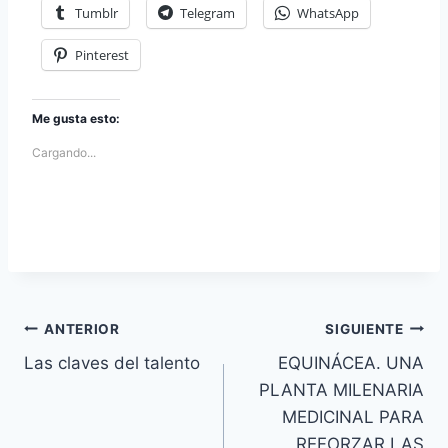
Tumblr
Telegram
WhatsApp
Pinterest
Me gusta esto:
Cargando...
Navegación
ANTERIOR
SIGUIENTE
Las claves del talento
EQUINÁCEA. UNA
de
PLANTA MILENARIA
entradas
MEDICINAL PARA
REFORZAR LAS