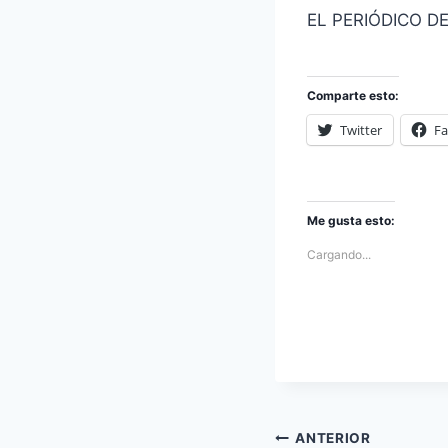
EL PERIÓDICO D
Comparte esto:
Twitter
F
Me gusta esto:
Cargando...
Navegación
ANTERIOR