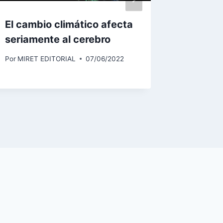
El cambio climático afecta
INCOM
seriamente al cerebro
SUFRIM
TRAST
Por
MIRET EDITORIAL
07/06/2022
Por
MIRET 