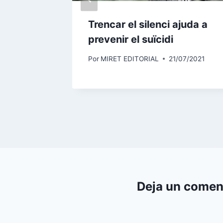
ino
Trencar el silenci ajuda a
prevenir el suïcidi
06/2025
Por
MIRET EDITORIAL
21/07/2021
Deja un comen