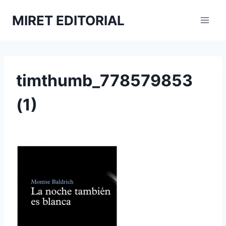
Saltar
MIRET EDITORIAL
al
contenido
timthumb_778579853
(1)