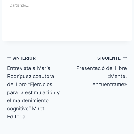
Cargando...
Navegación
ANTERIOR
SIGUIENTE
Entrevista a María
Presentació del llibre
de
Rodríguez coautora
«Mente,
entradas
del libro “Ejercicios
encuéntrame»
para la estimulación y
el mantenimiento
cognitivo” Miret
Editorial